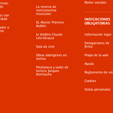
Redes sociales
ctivos,
ión
La reserva de
instrumentos
musicales
es con
cidad
INDICACIONES
EL Atelier Martine
OBLIGATORIAS
Aublet
ador o
nte
le théâtre Claude
Información legal
Lévi-Strauss
Delegaciones de
Sala de cine
firma
Obras aborígenes en
Mapa de la web
techos
Ayuda
Mediateca y salón de
lectura Jacques
Reglamento de vis
Kerchache
Cookies
Datos personales