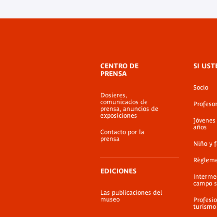
Menú
CENTRO DE
SI UST
de
PRENSA
pie
Socio
de
Dosieres,
página
comunicados de
Profeso
prensa, anuncios de
exposiciones
Jóvenes
años
Contacto por la
prensa
Niño y 
Règlem
EDICIONES
Interme
campo s
Las publicaciones del
museo
Profesio
turismo