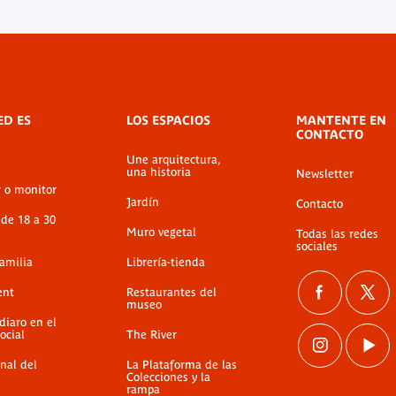
ED ES
LOS ESPACIOS
MANTENTE EN
CONTACTO
Une arquitectura,
una historia
Newsletter
r o monitor
Jardín
Contacto
 de 18 a 30
Muro vegetal
Todas las redes
sociales
familia
Librería-tienda
ent
Restaurantes del
museo
diaro en el
ocial
The River
nal del
La Plataforma de las
Colecciones y la
rampa