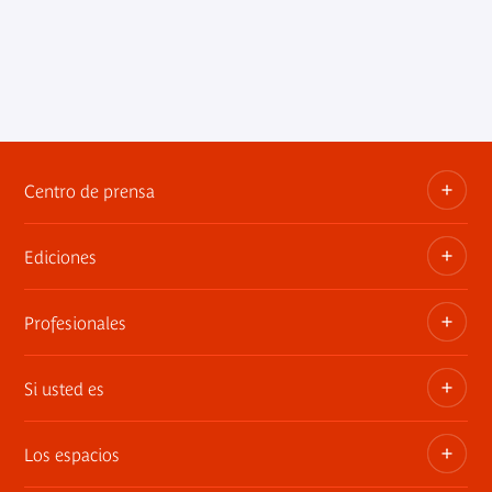
Centro de prensa
Ediciones
Dosieres, comunicados de prensa, anuncios de
exposiciones
Profesionales
Las publicaciones del museo
Contacto por la prensa
Si usted es
Privatiza los espacios
Exposiciones itinerantes
Los espacios
Socio