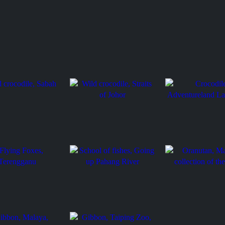
ocodile, Sabah
Wild crocodile, Straits of
Crocodile, Adventur
Johor
Langkawi
Foxes, Terengganu
School of fishes, Going up
Pahang River