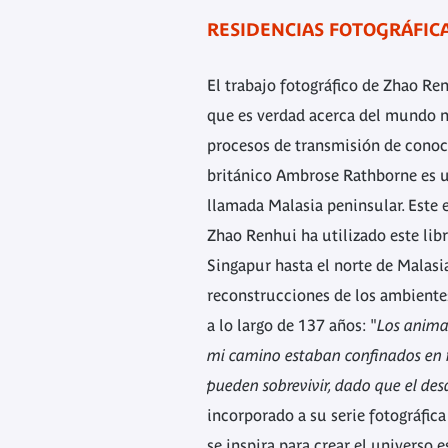
RESIDENCIAS FOTOGRÁFICA
Wild Boar Hunting, Malaya,
Wild Bo
collection of the artist
El trabajo fotográfico de Zhao Re
que es verdad acerca del mundo n
procesos de transmisión de conoc
británico Ambrose Rathborne es un
llamada Malasia peninsular. Este e
Zhao Renhui ha utilizado este lib
Singapur hasta el norte de Malasia
reconstrucciones de los ambientes
a lo largo de 137 años: "
Los animal
mi camino estaban confinados en re
pueden sobrevivir, dado que el des
incorporado a su serie fotográfic
se inspira para crear el universo 