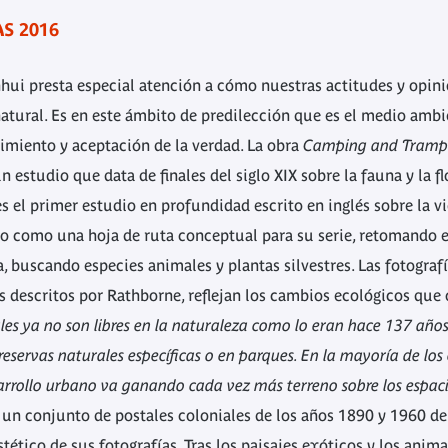
S 2016
ar, Road to Penang
Wild Boar, Singapore
nhui presta especial atención a cómo nuestras actitudes y opi
atural. Es en este ámbito de predilección que es el medio ambi
imiento y aceptación de la verdad. La obra
Camping and Trampi
 estudio que data de finales del siglo XIX sobre la fauna y la 
s el primer estudio en profundidad escrito en inglés sobre la vid
ro como una hoja de ruta conceptual para su serie, retomando e
, buscando especies animales y plantas silvestres. Las fotografía
 descritos por Rathborne, reflejan los cambios ecológicos que 
es ya no son libres en la naturaleza como lo eran hace 137 años
servas naturales específicas o en parques. En la mayoría de los 
arrollo urbano va ganando cada vez más terreno sobre los espaci
a un conjunto de postales coloniales de los años 1890 y 1960 de 
estético de sus fotografías. Tras los paisajes exóticos y los ani