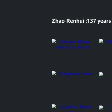
Zhao Renhui :137 years
Crocodile, Malaya,
Wild cr
collection of the artist
Flying Foxes, Belum
Flying 