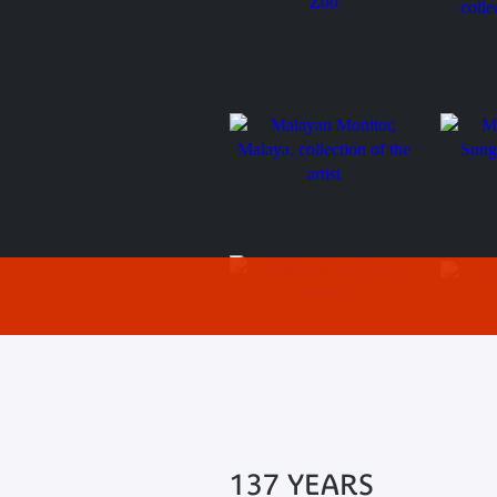
Orang Utan, Melaka Zoo
Gibbon,
of the a
Malayan Monitor, Malaya,
Malayan
collection of the artist
Buloh N
Elephant Sanctuary Pahang
Elephan
137 YEARS