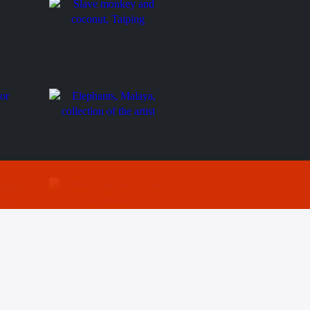
collection of the artist
Slave monkey and coconut,
st
Taiping
Elephants, Malaya,
collection of the artist
Albino Elephant, Road to
Taiping,
Penang