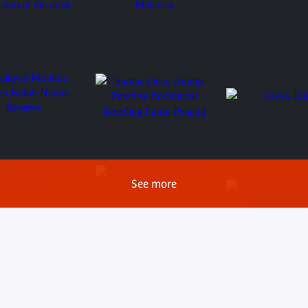
 Malaya, collection
Gibbon, Taiping Zoo,
rtist
Malaysia
Oranutan, Malaya,
collection of the arti
 Monitor, Sungei
Samba Deer, Animal
ature Reserve
Paradise Zoological
Civet, Johor
See more
Breeding Farm, Penang
t Sanctuary Pahang
Elephant in Pond, Belum
Slow Loris, Road to 
Malaysia