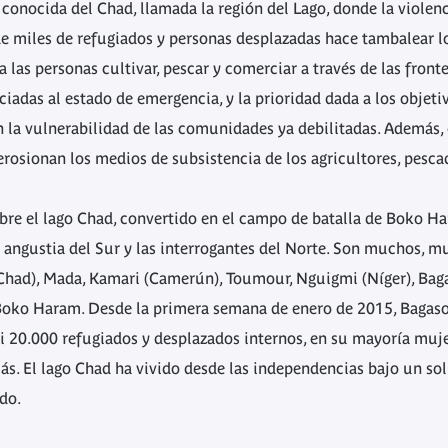
 conocida del Chad, llamada la región del Lago, donde la violen
e miles de refugiados y personas desplazadas hace tambalear lo
 las personas cultivar, pescar y comerciar a través de las fronte
iadas al estado de emergencia, y la prioridad dada a los objeti
an la vulnerabilidad de las comunidades ya debilitadas. Además, 
osionan los medios de subsistencia de los agricultores, pesca
bre el lago Chad, convertido en el campo de batalla de Boko Hara
a angustia del Sur y las interrogantes del Norte. Son muchos, 
ad), Mada, Kamari (Camerún), Toumour, Nguigmi (Níger), Baga, M
Boko Haram. Desde la primera semana de enero de 2015, Bagasou
si 20.000 refugiados y desplazados internos, en su mayoría muje
ás. El lago Chad ha vivido desde las independencias bajo un so
ido.