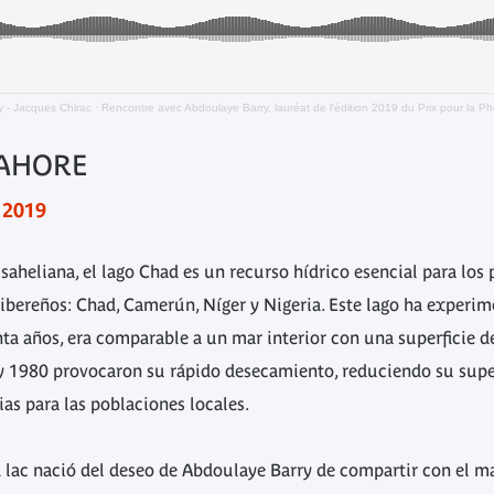
 - Jacques Chirac
·
Rencontre avec Abdoulaye Barry, lauréat de l'édition 2019 du Prix pour la 
LAHORE
 2019
 saheliana, el lago Chad es un recurso hídrico esencial para los
 ribereños: Chad, Camerún, Níger y Nigeria. Este lago ha exper
ta años, era comparable a un mar interior con una superficie d
 y 1980 provocaron su rápido desecamiento, reduciendo su sup
as para las poblaciones locales.
 lac
nació del deseo de Abdoulaye Barry de compartir con el m