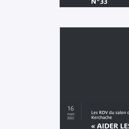
N°33
16
Les RDV du salon d
mars
Kerchache
2022
« AIDER LE