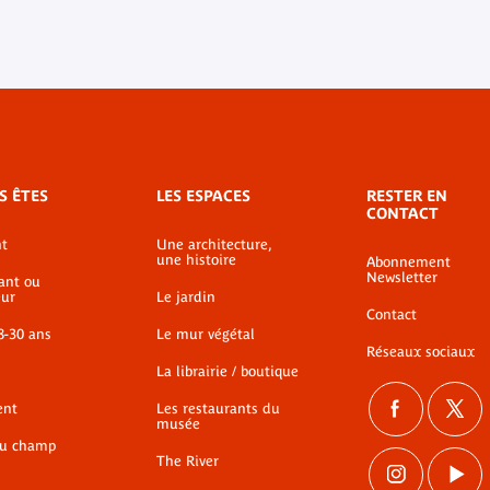
S ÊTES
LES ESPACES
RESTER EN
CONTACT
t
Une architecture,
une histoire
Abonnement
Newsletter
ant ou
ur
Le jardin
Contact
8-30 ans
Le mur végétal
Réseaux sociaux
La librairie / boutique
ent
Les restaurants du
musée
du champ
The River