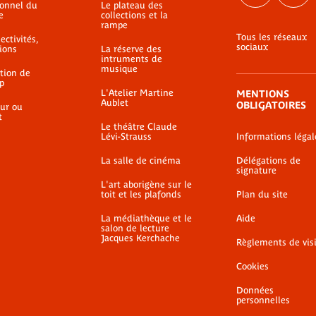
ionnel du
Le plateau des
e
collections et la
rampe
Tous les réseaux
ectivités,
sociaux
ions
La réserve des
intruments de
musique
ation de
p
L'Atelier Martine
MENTIONS
Aublet
OBLIGATOIRES
ur ou
t
Le théâtre Claude
Lévi-Strauss
Informations légal
La salle de cinéma
Délégations de
signature
L'art aborigène sur le
toit et les plafonds
Plan du site
La médiathèque et le
Aide
salon de lecture
Jacques Kerchache
Règlements de vis
Cookies
Données
personnelles