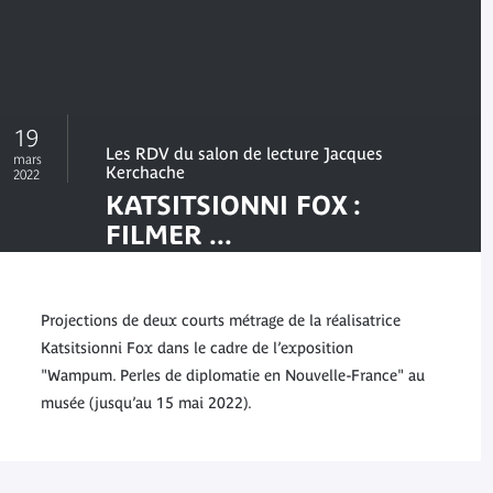
19
Les RDV du salon de lecture Jacques
mars
Kerchache
2022
KATSITSIONNI FOX :
FILMER ...
Projections de "Without a Whisper -
KONNON:KWE" et "OHERÓ:KON –
Under the Husk"
Projections de deux courts métrage de la réalisatrice
Katsitsionni Fox dans le cadre de l’exposition
"Wampum. Perles de diplomatie en Nouvelle-France" au
musée (jusqu’au 15 mai 2022).