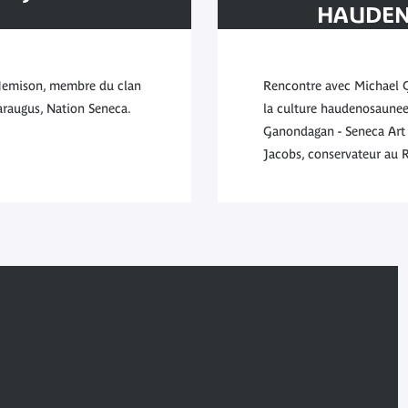
HAUDEN
Jemison
Une traditi
r Jemison, membre du clan
Rencontre avec Michael Ga
araugus, Nation Seneca.
la culture haudenosaunee
Ganondagan - Seneca Art 
Jacobs, conservateur a