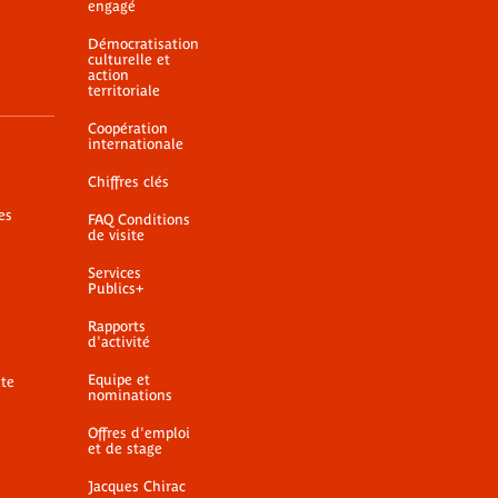
engagé
Démocratisation
culturelle et
action
territoriale
Coopération
internationale
Chiffres clés
es
FAQ Conditions
de visite
Services
Publics+
Rapports
d'activité
Equipe et
ite
nominations
Offres d'emploi
et de stage
Jacques Chirac