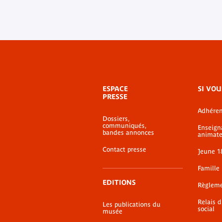
Menu
ESPACE
SI VOU
de
PRESSE
bas-
Adhéren
de-
Dossiers,
page
communiqués,
Enseign
bandes annonces
animate
Contact presse
Jeune 1
Famille
EDITIONS
Règlem
Relais 
Les publications du
social
musée