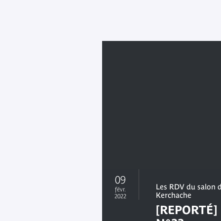
09
Les RDV du salon d
févr.
Kerchache
2022
[REPORTÉ]