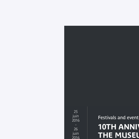
25
juin
Festivals and event
2016
-
10TH ANNI
26
THE MUSEUM
juin
2016