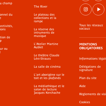
du champ
The River
ionnel du
Le plateau des
e
collections et la
rampe
Tous les réseaux
ectivités,
sociaux
ions
La réserve des
intruments de
musique
ation de
p
L'Atelier Martine
MENTIONS
Aublet
OBLIGATOIRES
ur ou
t
Le théâtre Claude
Lévi-Strauss
Informations légal
La salle de cinéma
Délégations de
signature
L'art aborigène sur le
toit et les plafonds
Plan du site
La médiathèque et le
Aide
salon de lecture
Jacques Kerchache
Règlements de vis
Cookies