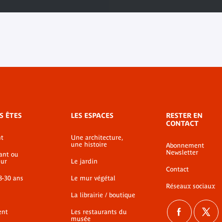
S ÊTES
LES ESPACES
RESTER EN
CONTACT
t
Une architecture,
une histoire
Abonnement
Newsletter
ant ou
ur
Le jardin
Contact
8-30 ans
Le mur végétal
Réseaux sociaux
La librairie / boutique
ent
Les restaurants du
musée