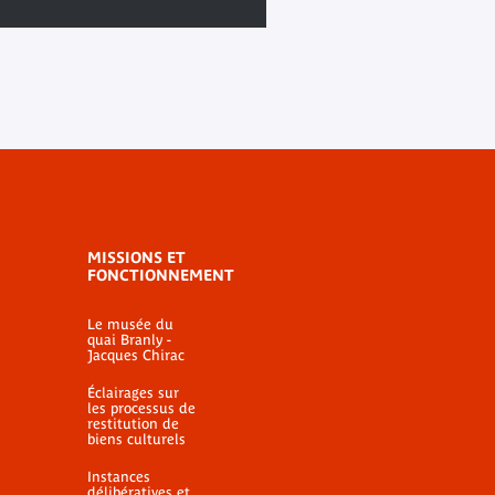
MISSIONS ET
FONCTIONNEMENT
Le musée du
quai Branly -
Jacques Chirac
Éclairages sur
les processus de
restitution de
biens culturels
Instances
délibératives et