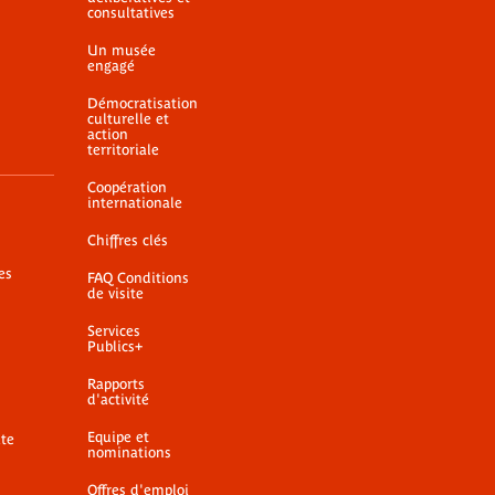
consultatives
Un musée
engagé
Démocratisation
culturelle et
action
territoriale
Coopération
internationale
Chiffres clés
es
FAQ Conditions
de visite
Services
Publics+
Rapports
d'activité
Equipe et
ite
nominations
Offres d'emploi