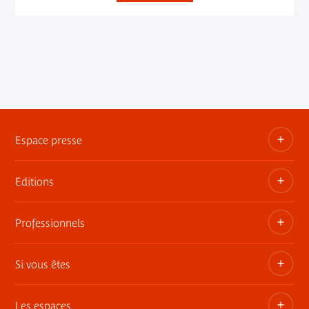
Espace presse
Editions
Dossiers, communiqués, bandes annonces
Contact presse
Professionnels
Les publications du musée
Si vous êtes
Privatisez les espaces
Expositions itinérantes
Les espaces