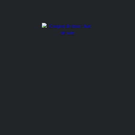
Cadre à ikat
Cadre à ikat
u de femme
Coupon de tissu : ikat de
soie