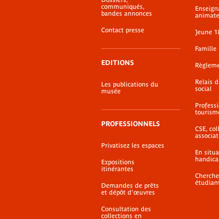
page
communiqués,
Enseign
bandes annonces
animate
Contact presse
Jeune 1
Famille
EDITIONS
Règlem
Relais 
Les publications du
social
musée
Profess
tourism
PROFESSIONNELS
CSE, coll
associat
Privatisez les espaces
En situ
handica
Expositions
itinérantes
Cherche
étudian
Demandes de prêts
et dépôt d'œuvres
Consultation des
collections en