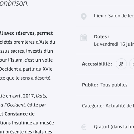
onbrison.
Lieu :
Salon de le
fil avec réserves, permet
Dates :
ciétés premières d’Asie du
Le vendredi 16 jui
issus sacrés, investis d’un
our l’Islam, c’est un voile
Accessibilité :
Occident à partir du XVIe
xe que le sens a déserté.
Public :
Tous publics
lié en avril 2017,
Ikats,
 à l’Occident
, édité par
Categorie : Actualité de 
et
Constance de
ctions Insulinde au musée
Gratuit (dans la li
ui présente des ikats des