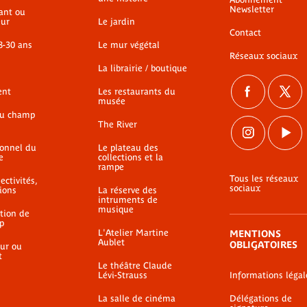
Newsletter
ant ou
ur
Le jardin
Contact
8-30 ans
Le mur végétal
Réseaux sociaux
La librairie / boutique
ent
Les restaurants du
musée
du champ
The River
ionnel du
Le plateau des
e
collections et la
rampe
Tous les réseaux
ectivités,
sociaux
ions
La réserve des
intruments de
musique
ation de
p
L'Atelier Martine
MENTIONS
Aublet
OBLIGATOIRES
ur ou
t
Le théâtre Claude
Lévi-Strauss
Informations légal
La salle de cinéma
Délégations de