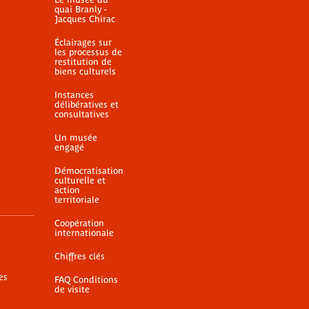
quai Branly -
Jacques Chirac
Éclairages sur
les processus de
restitution de
biens culturels
Instances
délibératives et
consultatives
Un musée
engagé
Démocratisation
culturelle et
action
territoriale
Coopération
internationale
Chiffres clés
es
FAQ Conditions
de visite