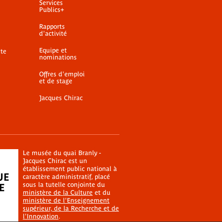
Services
Publics+
Rapports
d'activité
Equipe et
ite
nominations
Offres d'emploi
et de stage
Jacques Chirac
Le musée du quai Branly -
Jacques Chirac est un
établissement public national à
caractère administratif, placé
sous la tutelle conjointe du
ministère de la Culture
et du
ministère de l'Enseignement
supérieur, de la Recherche et de
l'Innovation
.