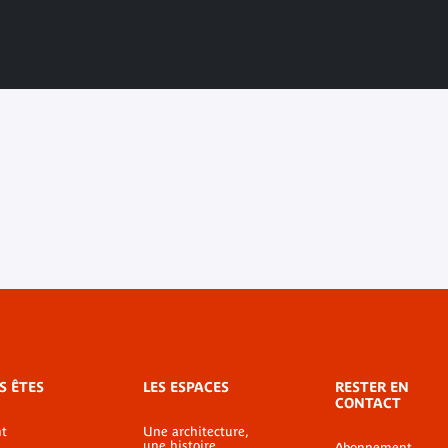
S ÊTES
LES ESPACES
RESTER EN
CONTACT
t
Une architecture,
une histoire
Abonnement