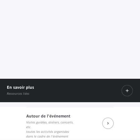
En savoir plus
Ressources liées
Autour de l'événement
Visites guidées, ateliers, concerts,
"bogoro" sur le site de l'éditeur Questions Théoriques
The Sociologist, the Artist and the ICC: Art as Inquiry Ju
NOTES DE LECTURE : Franck L
etc.
Lien externe
Lien externe
Lien externe
toutes les activités organisées
dans le cadre de l'événement