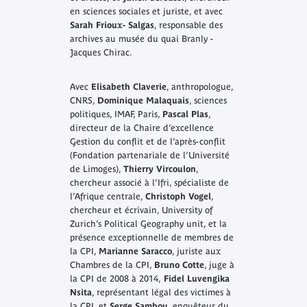
en sciences sociales et juriste, et avec
Sarah Frioux- Salgas
, responsable des
archives au musée du quai Branly -
Jacques Chirac.
Avec
Elisabeth Claverie
, anthropologue,
CNRS,
Dominique Malaquais
, sciences
politiques, IMAF, Paris,
Pascal Plas
,
directeur de la Chaire d’excellence
Gestion du conflit et de l’après-conflit
(Fondation partenariale de l’Université
de Limoges),
Thierry Vircoulon
,
chercheur associé à l’Ifri, spécialiste de
l’Afrique centrale,
Christoph Vogel
,
chercheur et écrivain, University of
Zurich’s Political Geography unit, et la
présence exceptionnelle de membres de
la CPI,
Marianne Saracco
, juriste aux
Chambres de la CPI,
Bruno Cotte
, juge à
la CPI de 2008 à 2014,
Fidel Luvengika
Nsita
, représentant légal des victimes à
la CPI, et
Serge Sambou
, enquêteur du