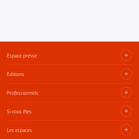
Espace presse
Editions
Dossiers, communiqués, bandes annonces
Contact presse
Professionnels
Les publications du musée
Si vous êtes
Privatisez les espaces
Expositions itinérantes
Les espaces
Adhérent