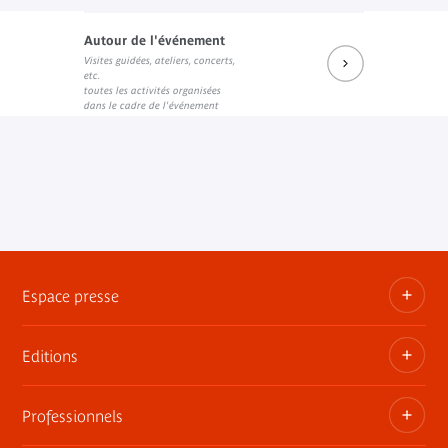
Autour de l'événement
Visites guidées, ateliers, concerts,
Catalogue de l'exposition
etc.
Lien interne
toutes les activités organisées
dans le cadre de l'événement
Espace presse
Editions
Dossiers, communiqués, bandes annonces
Contact presse
Professionnels
Les publications du musée