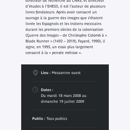
directeur de recherche au CNRS, et directeur
d'études à l’EHESS, il est l’auteur de plusieurs
livres fondateurs. Après avoir consacré un
ouvrage à la guerre des images que s’étaient
livrée les Espagnols et les Indiens mexicains
durant les premiers siècles de la colonisation
(Guerre des Images – de Christophe Colomb à «
Blade Runner » (1492 – 2019), Fayard, 1990), il
signe, en 1995, un essai plus largement
consacré à la « pensée métisse ».
Lieu :
Mezzanine ouest
Dates :
Du mardi 18 mars 2008 au
dimanche 19 juillet 2009
Public :
Tous publics