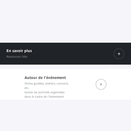
En savoir plus
Ressources liées
Autour de l'événement
Visites guidées, ateliers, concerts,
Catalogue de l'exposition
etc.
Lien interne
toutes les activités organisées
dans le cadre de l'événement