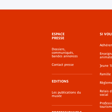
Menu
ESPACE
SI VOU
de
PRESSE
bas-
Adhéren
de-
Dossiers,
page
communiqués,
Enseign
bandes annonces
animate
Contact presse
Jeune 1
Famille
EDITIONS
Règlem
Relais 
Les publications du
social
musée
Profess
tourism