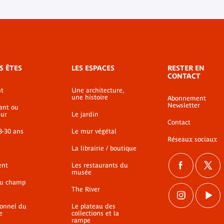
S ÊTES
LES ESPACES
RESTER EN
CONTACT
t
Une architecture,
une histoire
Abonnement
Newsletter
ant ou
ur
Le jardin
Contact
8-30 ans
Le mur végétal
Réseaux sociaux
La librairie / boutique
ent
Les restaurants du
musée
du champ
The River
ionnel du
Le plateau des
e
collections et la
rampe