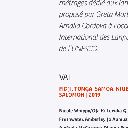
métrages dédié aux la
proposé par Greta Mor
Amalia Cordova à l'occ
International des Lan
de l'UNESCO.
VAI
FIDJI, TONGA, SAMOA, NIUE
SALOMON | 2019
Nicole Whippy,'Ofa-Ki-Levuka Gut
Freshwater, Amberley Jo Aumua,
Alofagia McCartney, Dianna Fu