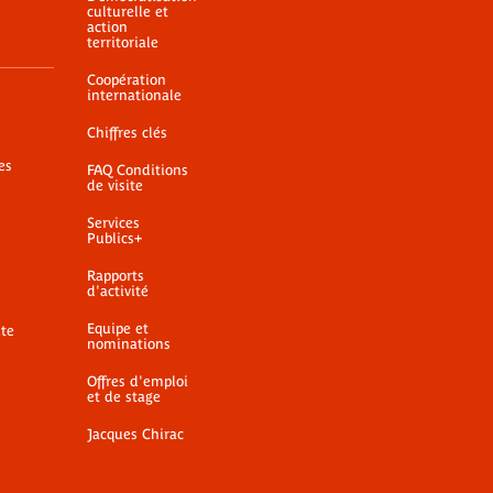
culturelle et
action
territoriale
Coopération
internationale
Chiffres clés
es
FAQ Conditions
de visite
Services
Publics+
Rapports
d'activité
Equipe et
ite
nominations
Offres d'emploi
et de stage
Jacques Chirac