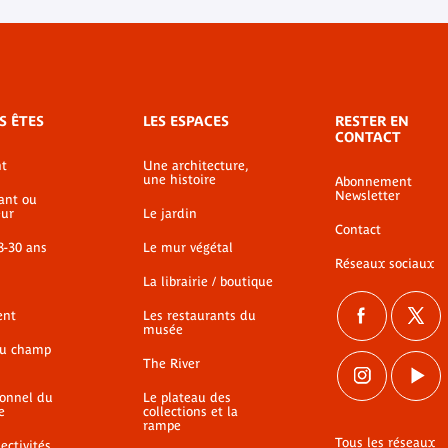
S ÊTES
LES ESPACES
RESTER EN
CONTACT
t
Une architecture,
une histoire
Abonnement
Newsletter
ant ou
ur
Le jardin
Contact
8-30 ans
Le mur végétal
Réseaux sociaux
La librairie / boutique
ent
Les restaurants du
musée
du champ
The River
ionnel du
Le plateau des
e
collections et la
rampe
Tous les réseaux
ectivités,