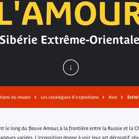
L'AMOU
Sibérie Extrême-Oriental
ations du musée
Les catalogues d'expositions
Asie
Esthé
t le long du fleuve Amour, à la frontière entre la Russie et la 
langues variées. L'exposition donne à voir leur art décoratif, ré