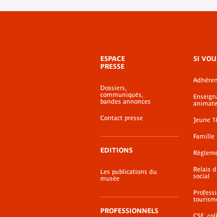
Menu
ESPACE
SI VOU
de
PRESSE
bas-
Adhéren
de-
Dossiers,
page
communiqués,
Enseign
bandes annonces
animate
Contact presse
Jeune 1
Famille
EDITIONS
Règlem
Relais 
Les publications du
social
musée
Profess
tourism
PROFESSIONNELS
CSE, coll