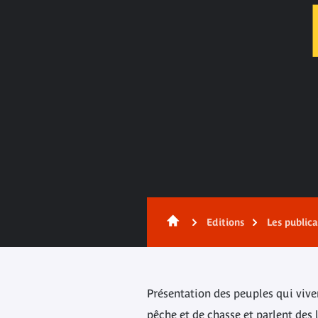
Contenu
Editions
Les public
Présentation des peuples qui viven
pêche et de chasse et parlent des 