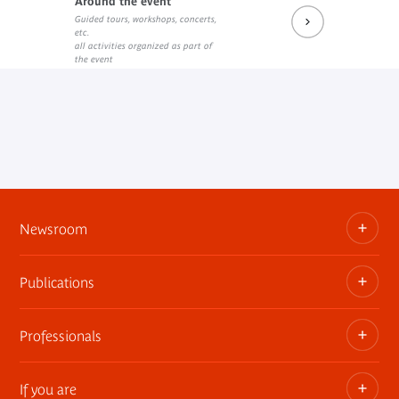
Around the event
Guided tours, workshops, concerts,
etc.
all activities organized as part of
the event
Newsroom
Publications
Information kits, press releases, trailers
Press contact
Professionals
The museum publications
If you are
Privatization of public areas