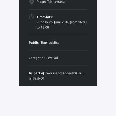
Place:
Toit-terrasse
TimeSlots:
Sunday 26 June 2016 from 16:00
to 18:00
Public:
Tous publics
Categorie : Festival
As part of:
Week-end anniversaire :
le Best-Of