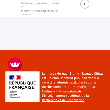
Guided tours, workshops, concerts,
etc.
all activities organized as part of
the event
Le musée du quai Branly - Jacques Chirac
est un établissement public national à
caractère administratif, placé sous la
tutelle conjointe du
ministère de la
Culture
et du
ministère de
l'Enseignement supérieur, de la
Recherche et de l'Innovation
.