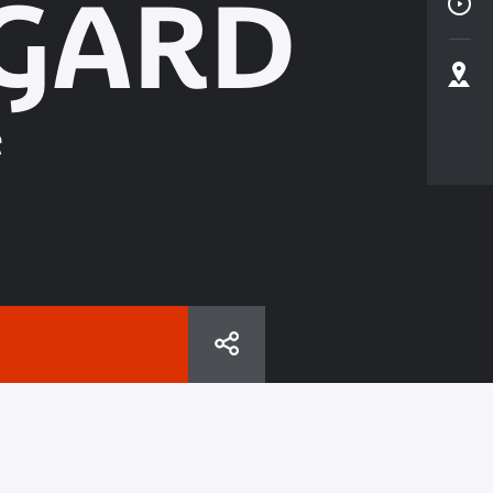
EGARD
e