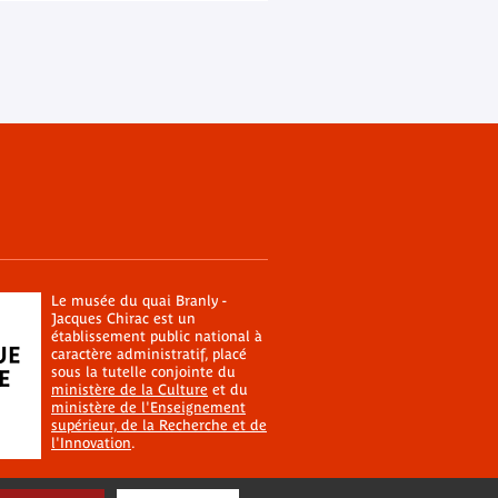
Le musée du quai Branly -
Jacques Chirac est un
établissement public national à
caractère administratif, placé
sous la tutelle conjointe du
ministère de la Culture
et du
ministère de l'Enseignement
supérieur, de la Recherche et de
l'Innovation
.