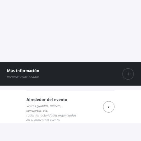
Más información
Recursos relacionados
Alrededor del evento
Visitas guiadas, talleres,
"Fabriquer le regard" sur le site des Presses du réel
La page Academia de Yaëlle Biro
conciertos, etc.
Enlace externo
Enlace externo
todas las actividades organizadas
en el marco del evento