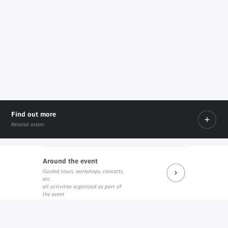
Find out more
Related assets
Around the event
Guided tours, workshops, concerts,
"Fabriquer le regard" sur le site des Presses du réel
La page Academia de Yaëlle Biro
etc.
External link
External link
all activities organized as part of
the event