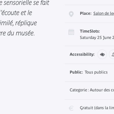
 sensorielle se fait
’écoute et le
Place:
Salon de l
imilé, réplique
TimeSlots:
vre du musée.
Saturday 25 June 
Accessibility:
Public:
Tous publics
Categorie : Autour des c
Gratuit (dans la li