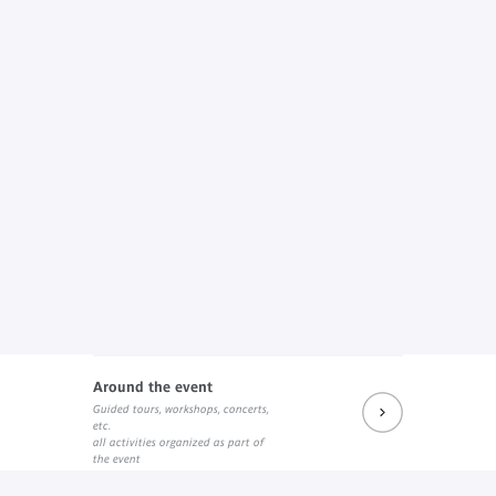
Around the event
Guided tours, workshops, concerts,
etc.
all activities organized as part of
the event