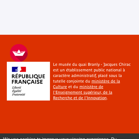
Le musée du quai Branly - Jacques Chirac
est un établissement public national à
caractère administratif, placé sous la
tutelle conjointe du
ministère de la
Culture
et du
ministère de
l'Enseignement supérieur, de la
Recherche et de l'Innovation
.