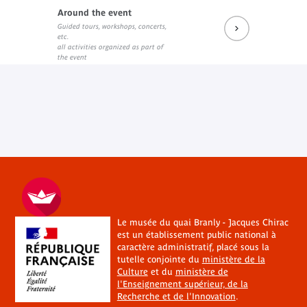
Around the event
Guided tours, workshops, concerts,
etc.
all activities organized as part of
the event
Le musée du quai Branly - Jacques Chirac
est un établissement public national à
caractère administratif, placé sous la
tutelle conjointe du
ministère de la
Culture
et du
ministère de
l'Enseignement supérieur, de la
Recherche et de l'Innovation
.