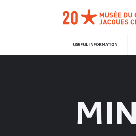
Go
to
navigation
Go
to
content
USEFUL INFORMATION
MIN