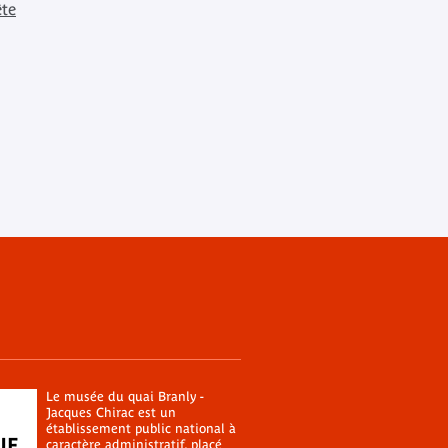
ête
Le musée du quai Branly -
Jacques Chirac est un
établissement public national à
caractère administratif, placé