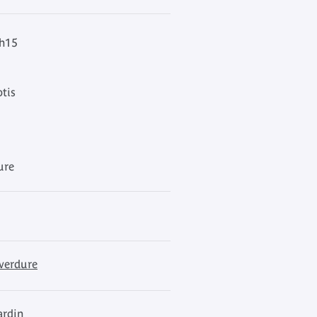
6h15
otis
ure
 verdure
ardin