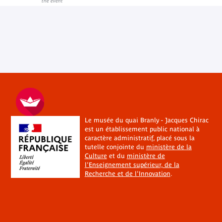
the event
Le musée du quai Branly - Jacques Chirac
est un établissement public national à
caractère administratif, placé sous la
tutelle conjointe du
ministère de la
Culture
et du
ministère de
l'Enseignement supérieur, de la
Recherche et de l'Innovation
.