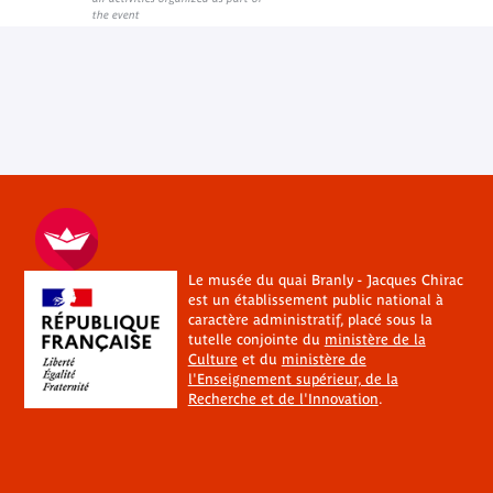
the event
Le musée du quai Branly - Jacques Chirac
est un établissement public national à
caractère administratif, placé sous la
tutelle conjointe du
ministère de la
Culture
et du
ministère de
l'Enseignement supérieur, de la
Recherche et de l'Innovation
.