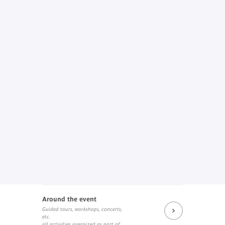
Around the event
Guided tours, workshops, concerts,
etc.
all activities organized as part of