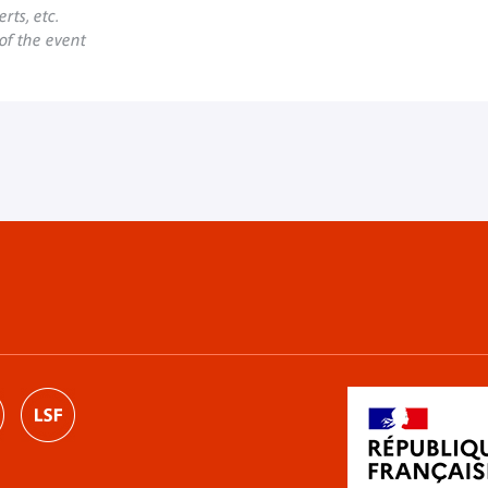
rts, etc.
 of the event