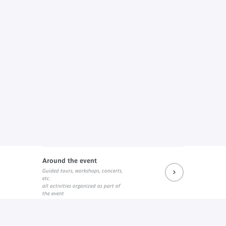
Around the event
Guided tours, workshops, concerts,
etc.
all activities organized as part of
the event