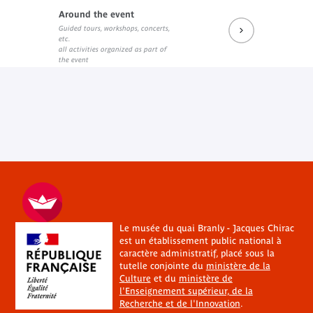
Around the event
Guided tours, workshops, concerts,
etc.
all activities organized as part of
the event
Le musée du quai Branly - Jacques Chirac
est un établissement public national à
caractère administratif, placé sous la
tutelle conjointe du
ministère de la
Culture
et du
ministère de
l'Enseignement supérieur, de la
Recherche et de l'Innovation
.