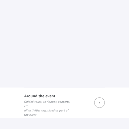
Around the event
Guided tours, workshops, concerts,
etc.
all activities organized as part of
the event