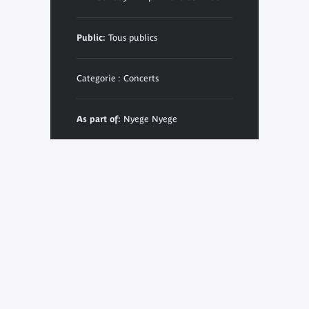
Public:
Tous publics
Categorie : Concerts
As part of:
Nyege Nyege