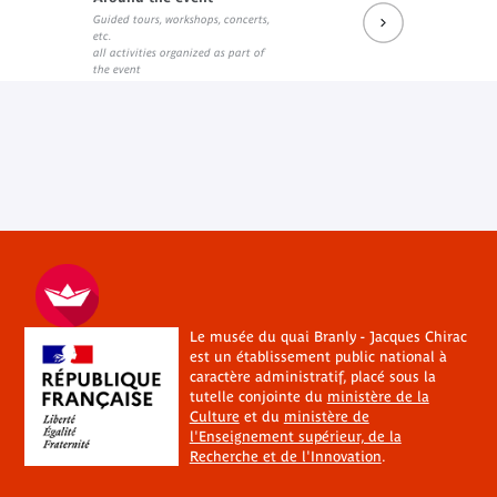
Guided tours, workshops, concerts,
etc.
all activities organized as part of
the event
Le musée du quai Branly - Jacques Chirac
est un établissement public national à
caractère administratif, placé sous la
tutelle conjointe du
ministère de la
Culture
et du
ministère de
l'Enseignement supérieur, de la
Recherche et de l'Innovation
.