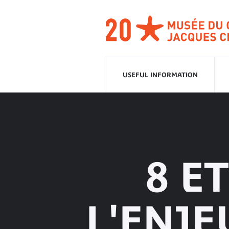
Go
to
navigation
Go
to
content
USEFUL INFORMATION
8 E
L'ENJ