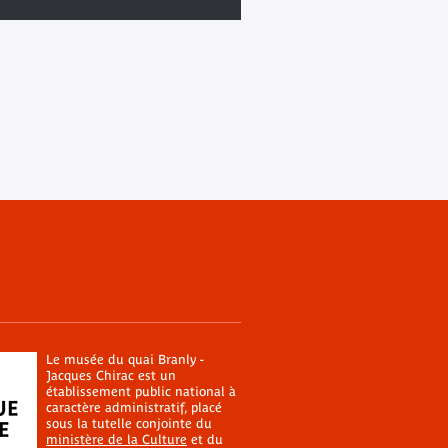
Le musée du quai Branly -
Jacques Chirac est un
établissement public national à
caractère administratif, placé
sous la tutelle conjointe du
ministère de la Culture
et du