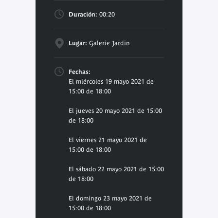
Duración:
00:20
Lugar:
Galerie Jardin
Fechas:
El miércoles 19 mayo 2021 de
15:00 de 18:00
El jueves 20 mayo 2021 de 15:00
de 18:00
El viernes 21 mayo 2021 de
15:00 de 18:00
El sábado 22 mayo 2021 de 15:00
de 18:00
El domingo 23 mayo 2021 de
15:00 de 18:00