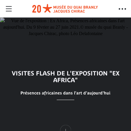
VISITES FLASH DE L'EXPOSITION "EX
AFRICA"
Présences africaines dans l'art d'aujourd'hui