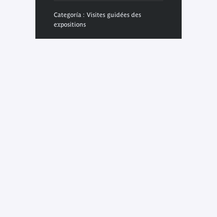
Categoría : Visites guidées des
expositions