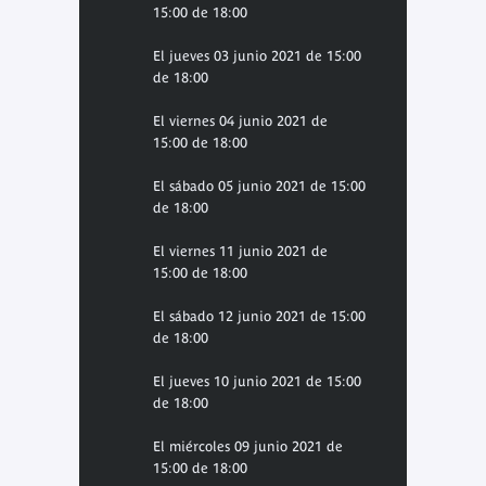
15:00 de 18:00
El jueves 03 junio 2021 de 15:00
de 18:00
El viernes 04 junio 2021 de
15:00 de 18:00
El sábado 05 junio 2021 de 15:00
de 18:00
El viernes 11 junio 2021 de
15:00 de 18:00
El sábado 12 junio 2021 de 15:00
de 18:00
El jueves 10 junio 2021 de 15:00
de 18:00
El miércoles 09 junio 2021 de
15:00 de 18:00