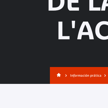
DE L
L'AC
Información prática