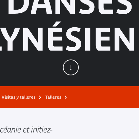
DANSES
YNÉSIE
Visitas y talleres
Talleres
éanie et initiez-