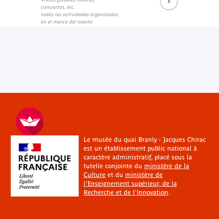
conciertos, etc.
todas las actividades organizadas
en el marco del evento
Le musée du quai Branly - Jacques Chirac
est un établissement public national à
caractère administratif, placé sous la
tutelle conjointe du
ministère de la
Culture
et du
ministère de
l'Enseignement supérieur, de la
Recherche et de l'Innovation
.