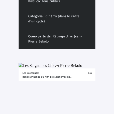
Público:
Tous publics
Categoría : Cinéma (dans le cadre
d'un cycle)
Como parte de:
Rétrospective Jean-
Pierre Bekolo
Les Saignantes
0:38
Bande Annonce du film Les Saignantes de...