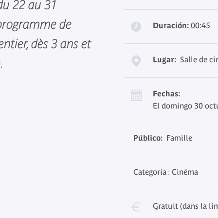
du 22 au 31
 programme de
Duración:
00:45
tier, dès 3 ans et
Lugar:
Salle de c
.
Fechas:
El domingo 30 oct
Público:
Famille
Categoría : Cinéma
Gratuit (dans la li