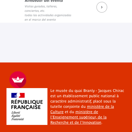
Alrededor del evento
Visitas guiadas, talleres,
conciertos, etc.
todas las actividades organizadas
en el marco del evento
Le musée du quai Branly - Jacques Chirac
est un établissement public national à
caractère administratif, placé sous la
tutelle conjointe du
ministère de la
Culture
et du
ministère de
l'Enseignement supérieur, de la
Recherche et de l'Innovation
.