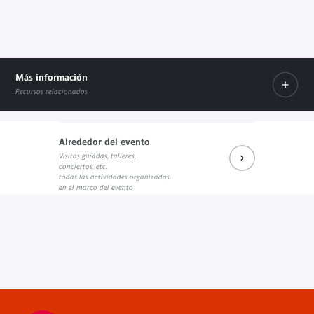
Más información
Recursos relacionados
Alrededor del evento
Visitas guiadas, talleres,
Dépliant du 37e Festival International Jean Rouch
conciertos, etc.
Documento PDF
todas las actividades organizadas
en el marco del evento