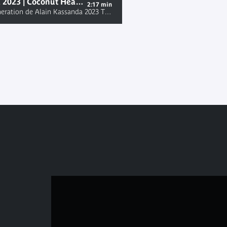
Cinéma du réel 2023 | Coconut Head Generation de Alain Kassanda
2:17 min
Coconut Head Generation de Alain Kassanda 2023 Tous les jeudis un groupe d'étudiants de l'université d'Ibadan, la plus ancienne du Nigeria, organise un ciné-club, transformant un petit amphithéâtre en une agora politique où s'affine le regard et s'élabore une parole critique. Retrouvez le programme Cinéma du réel 2023 sur http://www.cinemadureel.org/ 🌍 https://www.facebook.com/FestivalCinemadureel/ 🦎 https://twitter.com/cinemadureel 📸 https://www.instagram.com/cinemadureel/