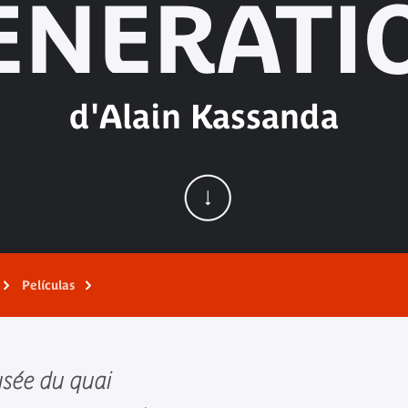
ENERATI
d'Alain Kassanda
Películas
sée du quai