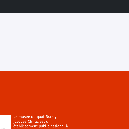
Le musée du quai Branly -
Jacques Chirac est un
établissement public national à