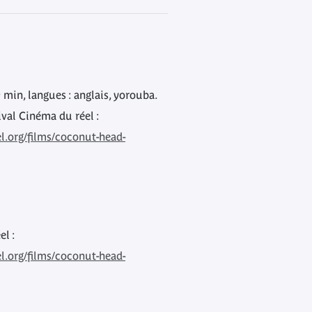
 min, langues : anglais, yorouba.
ival Cinéma du réel :
.org/films/coconut-head-
l :
.org/films/coconut-head-