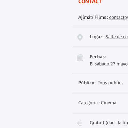
CONTACT
Ajímátí Films :
contact@
Lugar:
Salle de c
Fechas:
El sábado 27 mayo
Público:
Tous publics
Categoría : Cinéma
Gratuit (dans la li