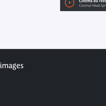
00:00
/ 00:00
 images