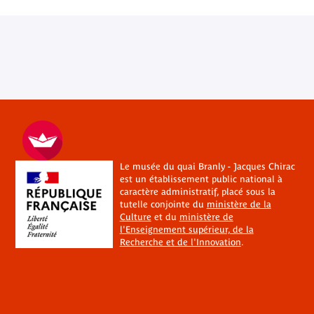
Le musée du quai Branly - Jacques Chirac
est un établissement public national à
caractère administratif, placé sous la
tutelle conjointe du
ministère de la
Culture
et du
ministère de
l'Enseignement supérieur, de la
Recherche et de l'Innovation
.