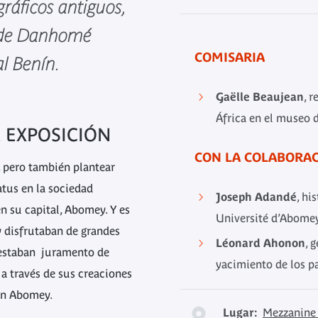
ráficos antiguos,
no de Danhomé
COMISARIA
al Benín.
Gaëlle Beaujean
, 
África en el museo 
A EXPOSICIÓN
CON LA COLABORAC
, pero también plantear
atus en la sociedad
Joseph Adandé
, hi
 su capital, Abomey. Y es
Université d’Abomey
ey disfrutaban de grandes
Léonard Ahonon
, 
prestaban juramento de
yacimiento de los p
 a través de sus creaciones
 en Abomey.
Lugar:
Mezzanine 