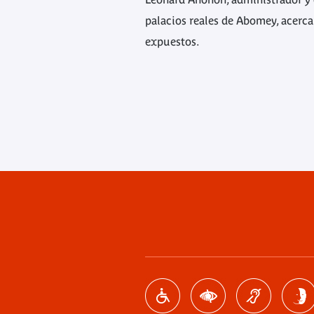
palacios reales de Abomey, acerca
expuestos.
Menú
de
pie
de
página