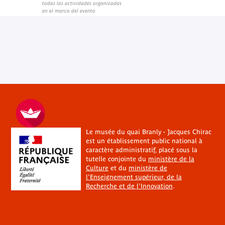
todas las actividades organizadas
en el marco del evento
Le musée du quai Branly - Jacques Chirac
est un établissement public national à
caractère administratif, placé sous la
tutelle conjointe du
ministère de la
Culture
et du
ministère de
l'Enseignement supérieur, de la
Recherche et de l'Innovation
.