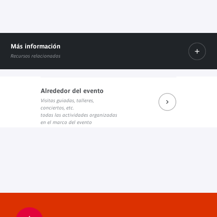
Más información
Recursos relacionados
Alrededor del evento
PROGRAMME
Visitas guiadas, talleres,
Enlace externo
conciertos, etc.
todas las actividades organizadas
en el marco del evento