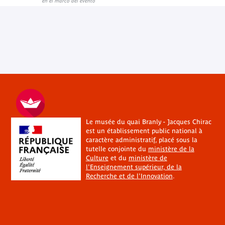
en el marco del evento
Le musée du quai Branly - Jacques Chirac
est un établissement public national à
caractère administratif, placé sous la
tutelle conjointe du
ministère de la
Culture
et du
ministère de
l'Enseignement supérieur, de la
Recherche et de l'Innovation
.