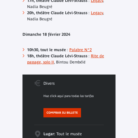
17h, théâtre Claude Lévi-Strauss
:
Legacy
,
Nadia Beugré
20h, théâtre Claude Lévi-Strauss
:
Legacy
,
Nadia Beugré
Dimanche 18 février 2024
10h30, tout le musée
:
Palabre N°2
18h, théâtre Claude Lévi-Strauss
:
Rite de
passage, solo II
, Bintou Dembélé
Divers
Haz click aquí para todas las tarifas
COMPRAR SU BILLETE
Lugar:
Tout le musée