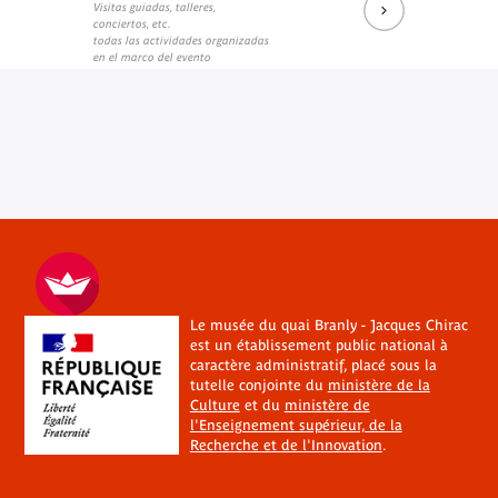
Visitas guiadas, talleres,
conciertos, etc.
todas las actividades organizadas
en el marco del evento
Le musée du quai Branly - Jacques Chirac
est un établissement public national à
caractère administratif, placé sous la
tutelle conjointe du
ministère de la
Culture
et du
ministère de
l'Enseignement supérieur, de la
Recherche et de l'Innovation
.