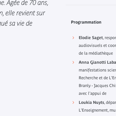
e. Agée de 70 ans,
, elle revient sur
ué sa vie de
Programmation
Elodie Saget
, respo
audiovisuels et coor
de la médiathèque
Anna Gianotti Lab
manifestations scien
Recherche et de L'
Branly - Jacques Chi
avec l'appui de
Loukia Nuyts
, dépa
L'Enseignement, mus