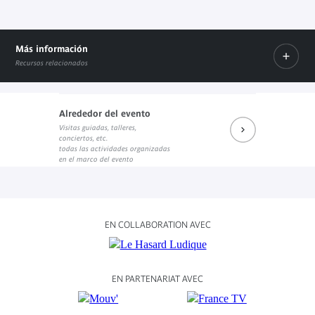
Más información
Recursos relacionados
Alrededor del evento
Evénement Facebook
Visitas guiadas, talleres,
Enlace externo
Programme complet du Before
conciertos, etc.
Documento PDF
todas las actividades organizadas
en el marco del evento
EN COLLABORATION AVEC
EN PARTENARIAT AVEC