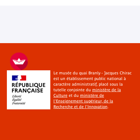
Le musée du quai Branly - Jacques Chirac
est un établissement public national à
caractère administratif, placé sous la
tutelle conjointe du
ministère de la
Culture
et du
ministère de
l'Enseignement supérieur, de la
Recherche et de l'Innovation
.