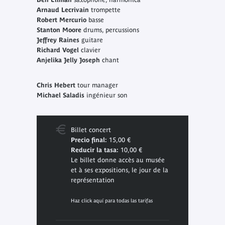
Arnaud Lecrivain
trompette
Robert Mercurio
basse
Stanton Moore
drums, percussions
Jeffrey Raines
guitare
Richard Vogel
clavier
Anjelika Jelly Joseph
chant
Chris Hebert
tour manager
Michael Saladis
ingénieur son
Billet concert
Precio final:
15,00 €
Reducir la tasa:
10,00 €
Le billet donne accès au musée
et à ses expositions, le jour de la
représentation
Haz click aquí para todas las tarifas