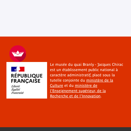
Le musée du quai Branly - Jacques Chirac
est un établissement public national à
caractère administratif, placé sous la
tutelle conjointe du
ministère de la
Culture
et du
ministère de
l'Enseignement supérieur, de la
Recherche et de l'Innovation
.