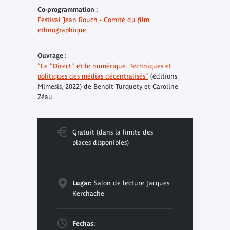
Co-programmation :
Festival Jean Rouch - Comité du film
ethnographique
Ouvrage :
"Le "Direct" et le numérique. Techniques et
politiques des médias décentralisés"
(éditions
Mimesis, 2022) de Benoît Turquety et Caroline
Zéau.
Gratuit (dans la limite des
places disponibles)
Lugar:
Salon de lecture Jacques
Kerchache
Fechas: